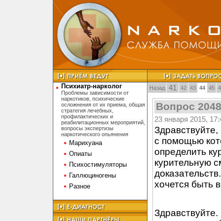
Психиатр-нарколог
41
Назад
42
43
44
45
4
Проблемы зависимости от
наркотиков, психические
Вопрос 204
осложнения от их приема, общая
стратегия лечебных,
профилактических и
23 января 2015, 17:
реабилитационных мероприятий,
Здравствуйте,
вопросы экспертизы
наркотического опьянения
с помощью кот
Марихуана
определить ку
Опиаты
курительную с
Психостимуляторы
доказательств.
Галлюциногены
хочется быть 
Разное
Здравствуйте.