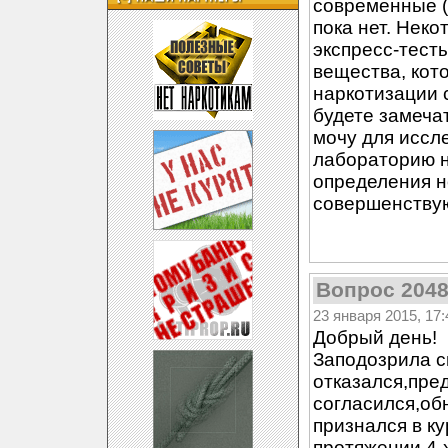
современные (
пока нет. Нек
экспресс-тесты
вещества, кот
наркотизации 
будете замечат
мочу для иссл
лабораторию н
определения н
совершенству
Вопрос 204
23 января 2015, 17:
Добрый день!
Заподозрила сы
отказался,пре
согласился,об
признался в к
протяжении 4-