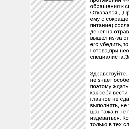
обращения к с
Отказался,,,,
ему о сокраще
питание),сосл
денег на отрав
вышел из-за ст
его убедить,п
Готова,при не
специалиста.З
Здравствуйте.
не знает особ
поэтому ждать
как себя вести
главное не сд
выполнять, не 
шантажа и не п
издеваться. К
только в тех с