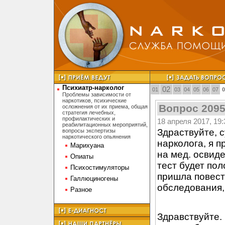
Психиатр-нарколог
02
01
03
04
05
06
07
0
Проблемы зависимости от
наркотиков, психические
Вопрос 209
осложнения от их приема, общая
стратегия лечебных,
профилактических и
18 апреля 2017, 19:
реабилитационных мероприятий,
Здраствуйте, 
вопросы экспертизы
наркотического опьянения
нарколога, я п
Марихуана
на мед. освиде
Опиаты
тест будет по
Психостимуляторы
пришла повестк
Галлюциногены
обследования, 
Разное
Здравствуйте.