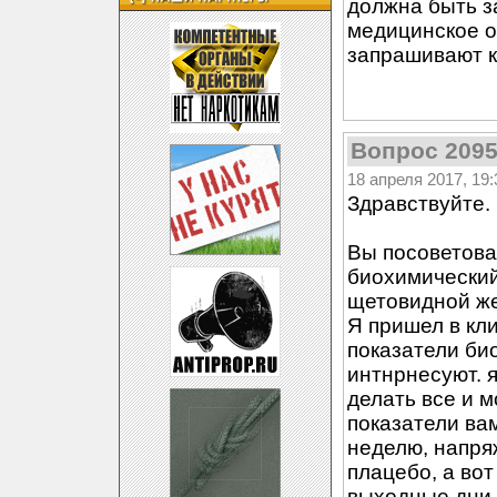
должна быть з
медицинское о
запрашивают к
Вопрос 209
18 апреля 2017, 19:
Здравствуйте.
Вы посоветова
биохимический
щетовидной ж
Я пришел в кли
показатели би
интнрнесуют. 
делать все и м
показатели ва
неделю, напря
плацебо, а вот
выходные дни у