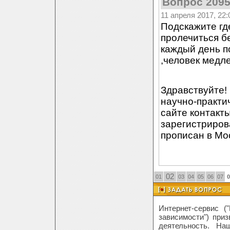
Вопрос 209
11 апреля 2017, 22:
Подскажите гд
пролечиться б
каждый день по
,человек медл
Здравствуйте!
научно-практи
сайте контакты 
зарегистриров
прописан в Мо
02
01
03
04
05
06
07
0
Интернет-сервис 
зависимости") при
деятельность. На