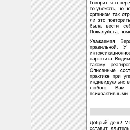
Говорит, что пер
то убежать, но н
организм так от
ли это повторит
была вести се
Пожалуйста, пом
Уважаемая Вер
правильной. У
интоксикационн
наркотика. Видим
такому реагиро
Описанные сост
практике при уп
индивидуально в
любого. Вам 
психоактивными 
Добрый день! Ме
оставит длител