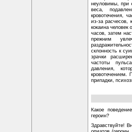
неуловимы, при 
веса, подавле
кровотечения, ч
из-за расчесов,
кокаина человек 
часов, затем нас
прежним увле
раздражительнос
склонность к су
зрачки расшире
частоты пульс
давления, кот
кровотечением. 
припадки, психоз
Какое поведение
героин?
Здравствуйте! В
опиатов (героин,