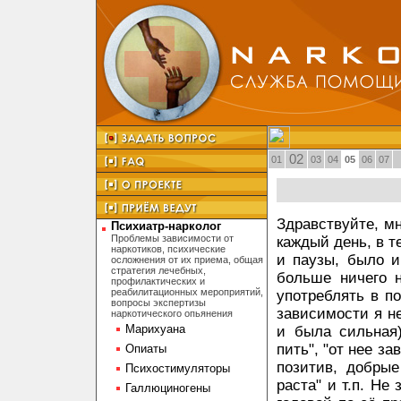
02
01
03
04
05
06
07
Здравствуйте, мн
Психиатр-нарколог
Проблемы зависимости от
каждый день, в т
наркотиков, психические
и паузы, было и
осложнения от их приема, общая
стратегия лечебных,
больше ничего н
профилактических и
реабилитационных мероприятий,
употреблять в по
вопросы экспертизы
зависимости я не
наркотического опьянения
Марихуана
и была сильная)
пить", "от нее за
Опиаты
позитив, добры
Психостимуляторы
раста" и т.п. Не
Галлюциногены