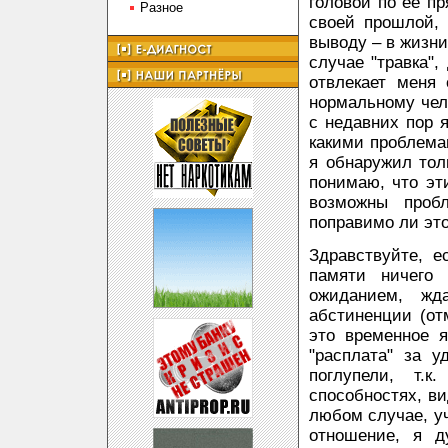
головой по её п
Разное
своей прошлой,
выводу – в жизни
случае "травка"
отвлекает меня 
нормальному чело
с недавних пор я
какими проблема
я обнаружил тол
понимаю, что эт
возможны проб
поправимо ли это
Здравствуйте, 
памяти ничего
ожиданием, жд
абстиненции (от
это временное я
"расплата" за у
поглупели, т.
способностях, в
любом случае, у
отношение, я д