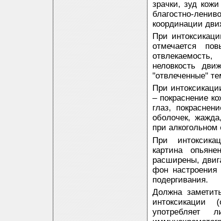
зрачки, зуд кож
благостно-ленив
координации дви
При интоксикаци
отмечается пов
отвлекаемость
неловкость дви
"отвлеченные" т
При интоксикации
– покраснение ко
глаз, покраснен
оболочек, жажда
при алкогольном 
При интоксикац
картина опьяне
расширены, двиг
фон настроения 
подергивания.
Должна заметит
интоксикации 
употребляет л