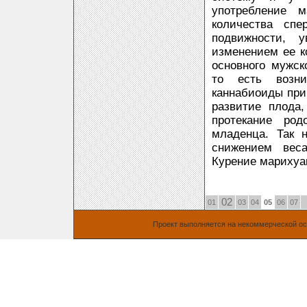
употребление 
количества сп
подвижности, 
изменением ее к
основного мужск
то есть возни
каннабиоиды при
развитие плода
протекание ро
младенца. Так 
снижением вес
Курение марихуа
02
01
03
04
05
06
07
Проект выполняется на некоммерческой о