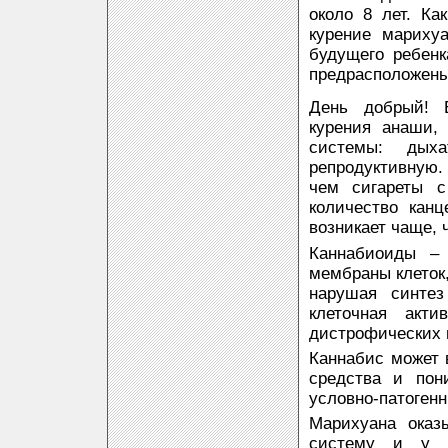
около 8 лет. К
курение мариху
будущего ребенк
предрасположены
День добрый! Е
курения анаши,
системы: дыха
репродуктивную
чем сигареты с
количество канц
возникает чаще, 
Каннабиоиды – 
мембраны клеток
нарушая синтез
клеточная акти
дистрофических 
Каннабис может 
средства и пон
условно-патоген
Марихуана оказ
систему и у м