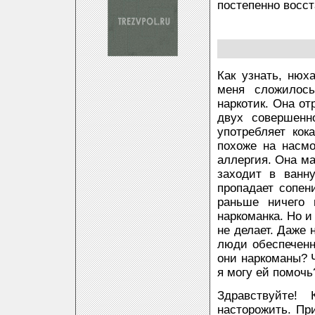
постепенно восс
Как узнать, нюх
меня сложилось
наркотик. Она от
двух совершенн
употребляет кок
похоже на насмо
аллергия. Она мал
заходит в ванн
пропадает сопен
раньше ничего 
наркоманка. Но и
не делает. Даже 
люди обеспеченн
они наркоманы? Ч
я могу ей помочь
Здравствуйте!
насторожить. Пр