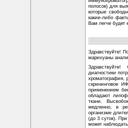
иммунохроматог
полосок) для вы
которые свободн
какие-либо факт
Вам легче будет 
Здравствуйте! По
марихуаны анализ
Здравствуйте!
диагностики пот
хроматография, 
скрининговое ИФ
применением бес
обладают липоф
ткани. Высвобо
медленно, в ре
организме длите
(до 3 суток). Пр
может наблюдать