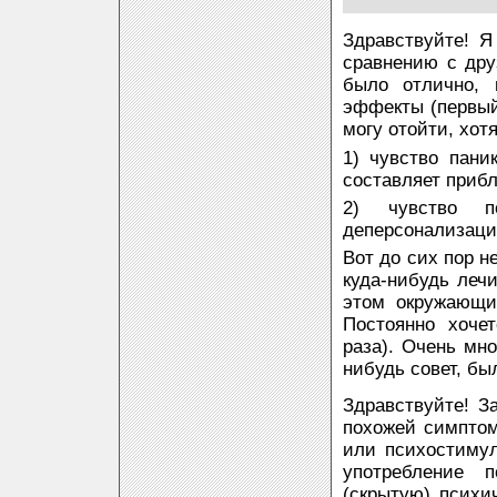
Здравствуйте! Я
сравнению с дру
было отлично, 
эффекты (первый 
могу отойти, хот
1) чувство пани
составляет прибл
2) чувство п
деперсонализаци
Вот до сих пор н
куда-нибудь лечи
этом окружающи
Постоянно хоче
раза). Очень мн
нибудь совет, бы
Здравствуйте! З
похожей симптом
или психостимул
употребление п
(скрытую) психи