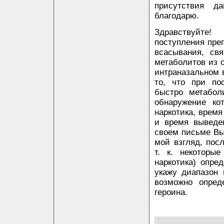
присутствия да
благодарю.
Здравствуйте
поступления преп
всасывания, св
метаболитов из о
интраназальном 
то, что при по
быстро метабол
обнаружение ко
наркотика, врем
и время выведе
своем письме Вы 
мой взгляд, пос
т. к. некоторы
наркотика) опре
укажу диапазон 
возможно опред
героина.