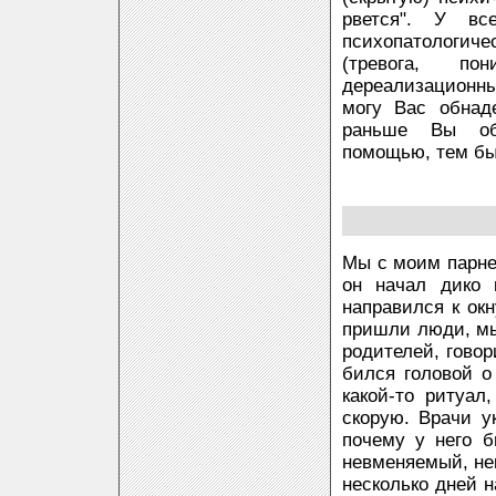
рвется". У вс
психопатологич
(тревога, пон
дереализационны
могу Вас обнаде
раньше Вы обр
помощью, тем бы
Мы с моим парне
он начал дико 
направился к окн
пришли люди, мы 
родителей, говор
бился головой о
какой-то ритуал
скорую. Врачи у
почему у него 
невменяемый, не
несколько дней н